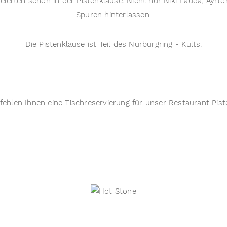
eierten schon in der Pistenklause. Nicht nur Niki Lauda, Ayrt
Spuren hinterlassen.
Die Pistenklause ist Teil des Nürburgring - Kults.
fehlen Ihnen eine Tischreservierung für unser Restaurant Pist