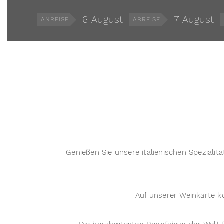
6
August
7
August
ANREISE
ABREISE
Genießen Sie unsere italienischen Speziali
Auf unserer Weinkarte k