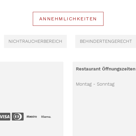
ANNEHMLICHKEITEN
NICHTRAUCHERBEREICH
BEHINDERTENGERECHT
Restaurant Öffnungszeiten
Montag - Sonntag
an Express
Master Card
Visa
Diners Card
Maestro
EC Cash
k Transfer