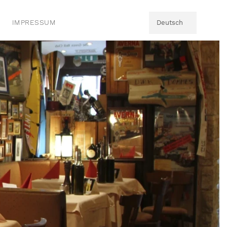
IMPRESSUM
Deutsch
Englisch
Deutsch
Italienisch
Deutsch