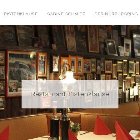
PISTENKLAUSE
SABINE SCHMITZ
DER NÜRBURGRING
Restaurant Pistenklause