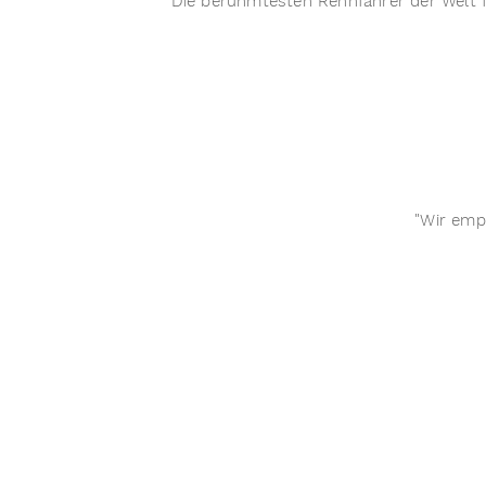
Die berühmtesten Rennfahrer der Welt f
"Wir emp