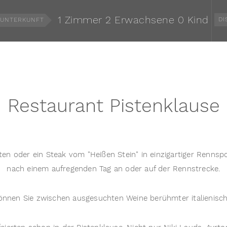
1 Zimmer
2 Erwachsene
0 Kind
DI
UNTERKUNFT
Restaurant Pistenklause
täten oder ein Steak vom "Heißen Stein" in einzigartiger Renns
nach einem aufregenden Tag an oder auf der Rennstrecke.
önnen Sie zwischen ausgesuchten Weine berühmter italienisc